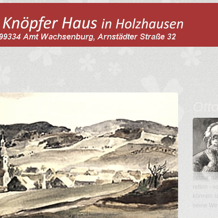
Ott
setzte, d
retten - 
können s
seine Wer