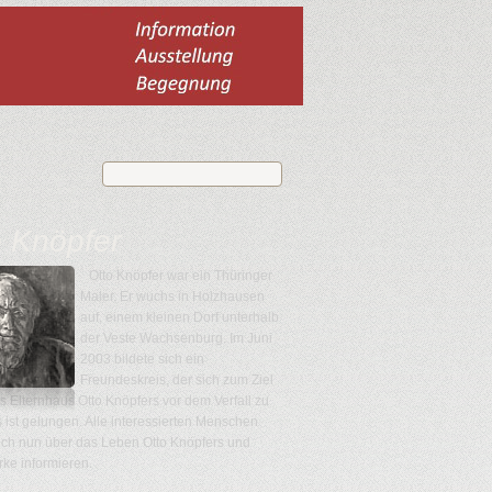
o Knöpfer
Otto Knöpfer war ein Thüringer
Maler. Er wuchs in Holzhausen
auf, einem kleinen Dorf unterhalb
der Veste Wachsenburg. Im Juni
2003 bildete sich ein
Freundeskreis, der sich zum Ziel
as Elternhaus Otto Knöpfers vor dem Verfall zu
es ist gelungen. Alle interessierten Menschen
ich nun über das Leben Otto Knöpfers und
ke informieren.