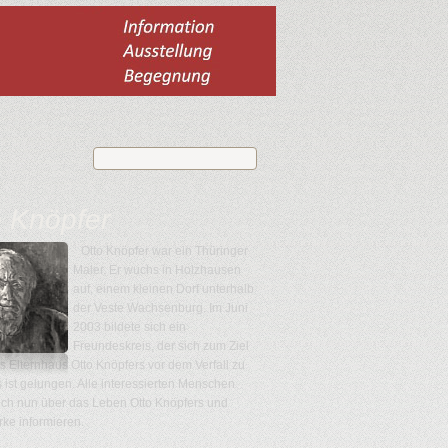
o Knöpfer
Otto Knöpfer war ein Thüringer
Maler. Er wuchs in Holzhausen
auf, einem kleinen Dorf unterhalb
der Veste Wachsenburg. Im Juni
2003 bildete sich ein
Freundeskreis, der sich zum Ziel
as Elternhaus Otto Knöpfers vor dem Verfall zu
es ist gelungen. Alle interessierten Menschen
ich nun über das Leben Otto Knöpfers und
ke informieren.