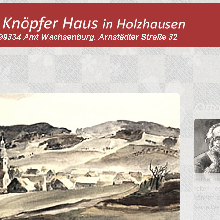
Ott
setzte, d
retten - 
können s
seine Wer