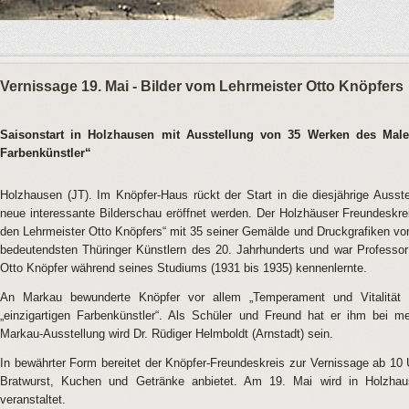
Vernissage 19. Mai - Bilder vom Lehrmeister Otto Knöpfers
Saisonstart in Holzhausen mit Ausstellung von 35 Werken des Male
Farbenkünstler“
Holzhausen (JT).
Im Knöpfer-Haus rückt der Start in die diesjährige Ausst
neue interessante Bilderschau eröffnet werden. Der Holzhäuser Freundeskre
den Lehrmeister Otto Knöpfers“ mit 35 seiner Gemälde und Druckgrafiken vor
bedeutendsten Thüringer Künstlern des 20. Jahrhunderts und war Professor
Otto Knöpfer während seines Studiums (1931 bis 1935) kennenlernte.
An Markau bewunderte Knöpfer vor allem „Temperament und Vitalität i
„einzigartigen Farbenkünstler“. Als Schüler und Freund hat er ihm bei m
Markau-Ausstellung wird Dr. Rüdiger Helmboldt (Arnstadt) sein.
In bewährter Form bereitet der Knöpfer-Freundeskreis zur Vernissage ab 10 
Bratwurst, Kuchen und Getränke anbietet. Am 19. Mai wird in Holzhau
veranstaltet.